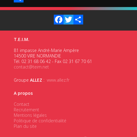
Share
Facebook
Twitter
Share
T.E.I.M.
81 impasse André-Marie Ampère
14500 VIRE NORMANDIE
Tèl. 02 31 68 06 42 - Fax 02 31 67 70 61
contact@teim.net
Groupe
ALLEZ
:
www.allez.fr
A propos
Contact
Recrutement
Mentions légales
Politique de confidentialité
Plan du site