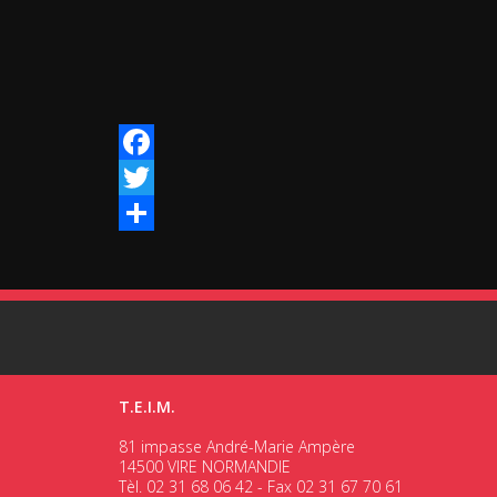
Facebook
Twitter
Share
T.E.I.M.
81 impasse André-Marie Ampère
14500 VIRE NORMANDIE
Tèl. 02 31 68 06 42 - Fax 02 31 67 70 61