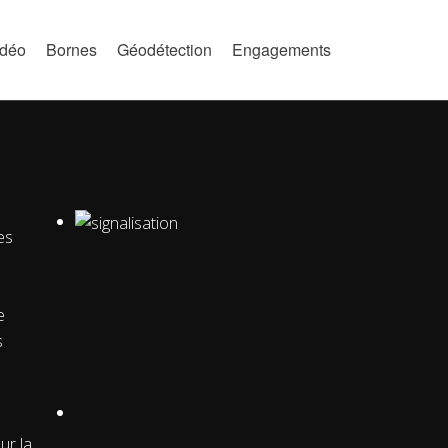
idéo
Bornes
Géodétection
Engagements
es
e
s
ur la